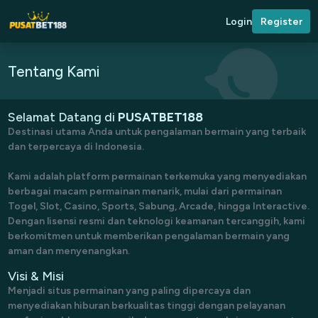
Login
Register
Tentang Kami
Selamat Datang di
PUSATBET188
Destinasi utama Anda untuk pengalaman bermain yang terbaik
dan terpercaya di Indonesia.
Kami adalah platform permainan terkemuka yang menyediakan
berbagai macam permainan menarik, mulai dari permainan
Togel, Slot, Casino, Sports, Sabung, Arcade, hingga Interactive.
Dengan lisensi resmi dan teknologi keamanan tercanggih, kami
berkomitmen untuk memberikan pengalaman bermain yang
aman dan menyenangkan.
Visi & Misi
Menjadi situs permainan yang paling dipercaya dan
menyediakan hiburan berkualitas tinggi dengan pelayanan